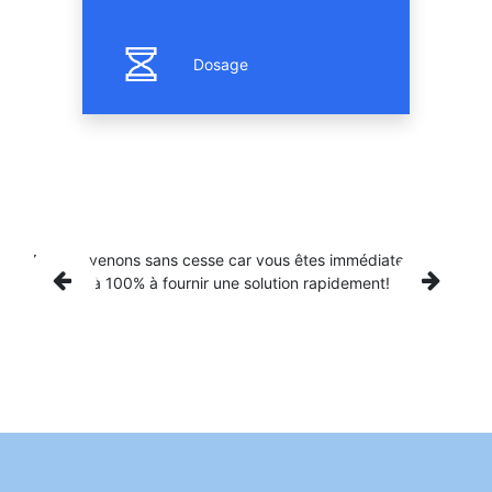
Dosage
Nous revenons sans cesse car vous êtes immédiatement
engagé à 100% à fournir une solution rapidement!
Vorige
Vol