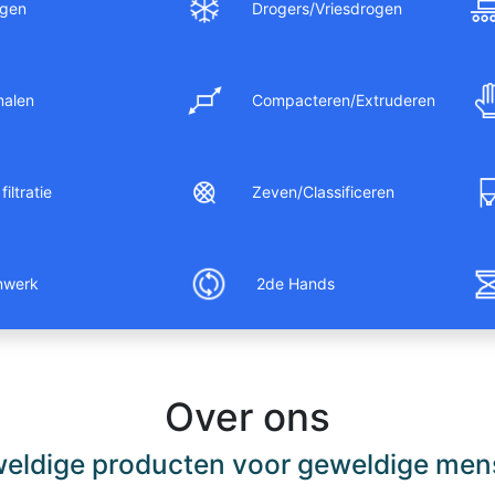
gen
Drogers/Vriesdrogen
malen
Compacteren/Extruderen
filtratie
Zeven/Classificeren
nwerk
2de Hands
Over ons
eldige producten voor geweldige men