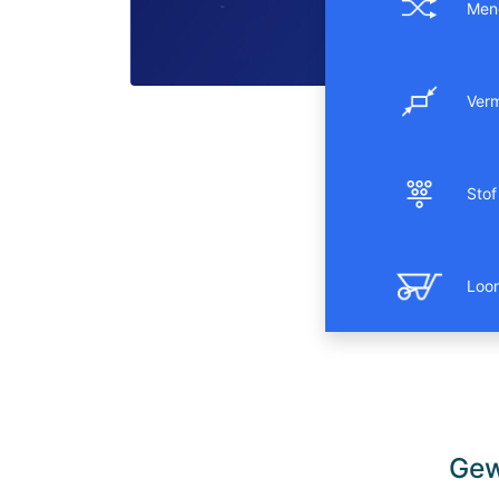
Men
Ver
Stof 
Loo
Gew