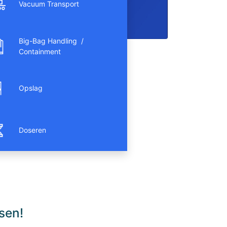
Vacuum Transport
Big-Bag Handling /
Containment
Opslag
Doseren
sen!