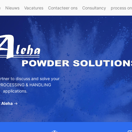
e
Nieuws
Vacatures
Contacteer ons
Consultancy
process o
tner to discuss and solve your
ROCESSING & HANDLING
applications.
 Aleha
→