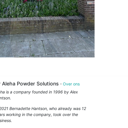
 Aleha Powder Solutions
-
Over ons
eha is a company founded in 1996 by Alex
ntson.
 2021 Bernadette Hantson, who already was 12
ars working in the company, took over the
siness.